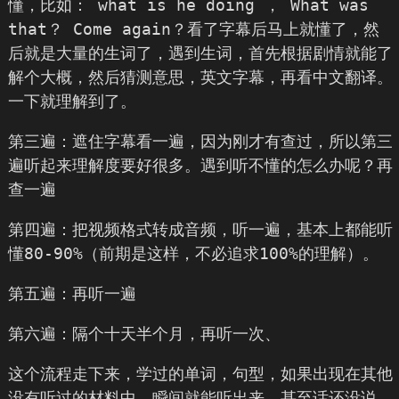
懂，比如： what is he doing ， What was
that？ Come again？看了字幕后马上就懂了，然
后就是大量的生词了，遇到生词，首先根据剧情就能了
解个大概，然后猜测意思，英文字幕，再看中文翻译。
一下就理解到了。
第三遍：遮住字幕看一遍，因为刚才有查过，所以第三
遍听起来理解度要好很多。遇到听不懂的怎么办呢？再
查一遍
第四遍：把视频格式转成音频，听一遍，基本上都能听
懂80-90%（前期是这样，不必追求100%的理解）。
第五遍：再听一遍
第六遍：隔个十天半个月，再听一次、
这个流程走下来，学过的单词，句型，如果出现在其他
没有听过的材料中，瞬间就能听出来，甚至话还没说